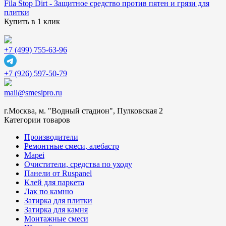
Fila Stop Dirt - Защитное средство против пятен и грязи для
плитки
Купить в 1 клик
+7 (499) 755-63-96
+7 (926) 597-50-79
mail@smesipro.ru
г.Москва, м. "Водный стадион", Пулковская 2
Категории товаров
Производители
Ремонтные смеси, алебастр
Mapei
Очистители, средства по уходу
Панели от Ruspanel
Клей для паркета
Лак по камню
Затирка для плитки
Затирка для камня
Монтажные смеси