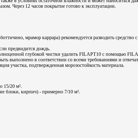
я также в условиях остаточной влажности и может наноситься да
разом. Через 12 часов покрытие готово к эксплуатации.
оттичино, мрамор каррара) рекомендуется разводить средство с в
если предвидится дождь.
 полноценной глубокой чистки удалить FILAPT10 с помощью F
ыть выполнено в соответствии со всеми требованиями и отвечат
ция участка, подтвержденная морозостойкость материала.
о 15/20 м².
е блоки, кирпич) - примерно 7/10 м².