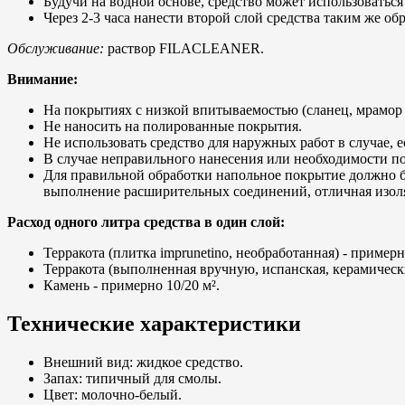
Будучи на водной основе, средство может использоватьс
Через 2-3 часа нанести второй слой средства таким же об
Обслуживание:
раствор FILACLEANER.
Внимание:
На покрытиях с низкой впитываемостью (сланец, мрамор б
Не наносить на полированные покрытия.
Не использовать средство для наружных работ в случае, 
В случае неправильного нанесения или необходимости
Для правильной обработки напольное покрытие должно б
выполнение расширительных соединений, отличная изоля
Расход одного литра средства в один слой:
Терракота (плитка imprunetino, необработанная) - примерн
Терракота (выполненная вручную, испанская, керамически
Камень - примерно 10/20 м².
Технические характеристики
Внешний вид: жидкое средство.
Запах: типичный для смолы.
Цвет: молочно-белый.