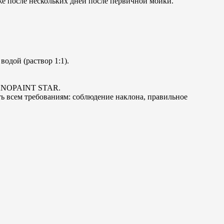
же после нескольких дней после первичной мойки.
одой (раствор 1:1).
ILANOPAINT STAR.
ь всем требованиям: соблюдение наклона, правильное