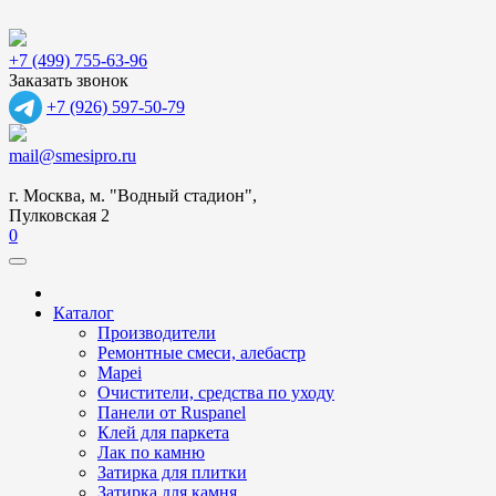
+7 (499) 755-63-96
Заказать звонок
+7 (926) 597-50-79
mail@smesipro.ru
г. Москва, м. "Водный стадион",
Пулковская 2
0
Каталог
Производители
Ремонтные смеси, алебастр
Mapei
Очистители, средства по уходу
Панели от Ruspanel
Клей для паркета
Лак по камню
Затирка для плитки
Затирка для камня