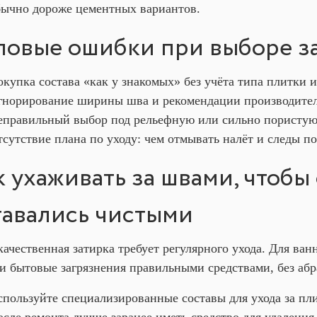
бычно дороже цементных вариантов.
повые ошибки при выборе з
купка состава «как у знакомых» без учёта типа плитки и
гнорирование ширины шва и рекомендации производител
еправильный выбор под рельефную или сильно пористую
сутствие плана по уходу: чем отмывать налёт и следы по
к ухаживать за швами, чтобы
тавались чистыми
качественная затирка требует регулярного ухода. Для ва
 и бытовые загрязнения правильными средствами, без абр
спользуйте специализированные составы для ухода за пл
сле ремонта лучше заранее иметь средство для удаления