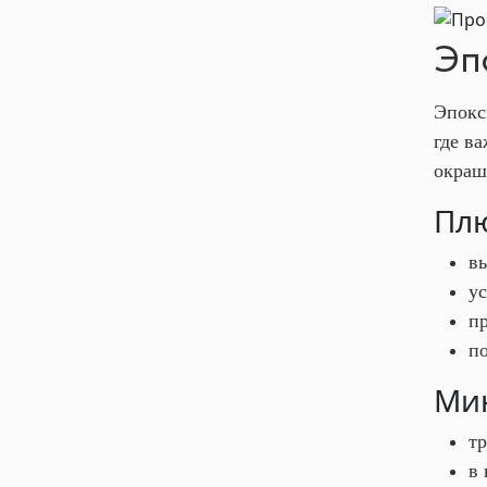
Эп
Эпокс
где в
окраш
Плю
в
у
пр
п
Мин
тр
в 