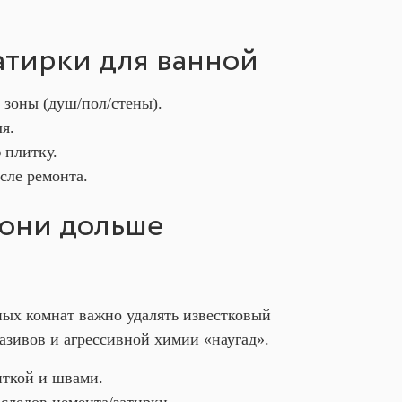
атирки для ванной
 зоны (душ/пол/стены).
я.
 плитку.
сле ремонта.
 они дольше
нных комнат важно удалять известковый
азивов и агрессивной химии «наугад».
иткой и швами.
 следов цемента/затирки.