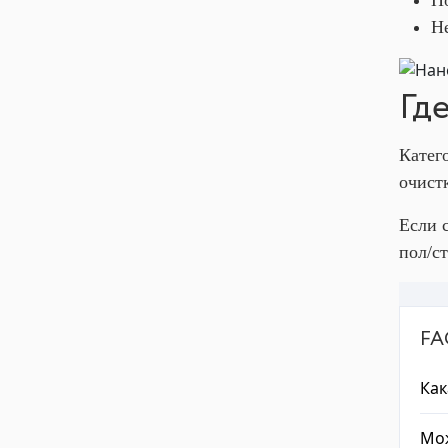
Не
Гд
Катег
очист
Если 
пол/с
FA
Как
Мож