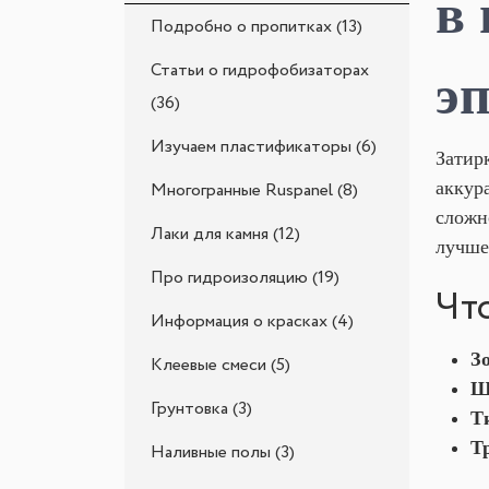
в
Подробно о пропитках (13)
Статьи о гидрофобизаторах
э
(36)
Изучаем пластификаторы (6)
Затир
аккур
Многогранные Ruspanel (8)
сложн
Лаки для камня (12)
лучше
Про гидроизоляцию (19)
Чт
Информация о красках (4)
З
Клеевые смеси (5)
Ш
Грунтовка (3)
Т
Т
Наливные полы (3)