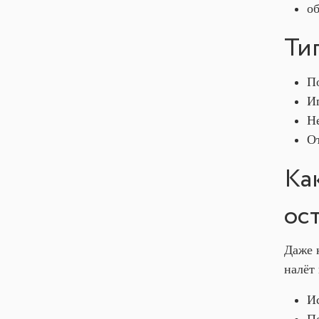
о
Ти
По
И
Н
От
Ка
ос
Даже 
налёт
И
По