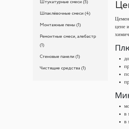
Це
Штукатурные смеси (5)
Шпаклёвочные смеси (4)
Цемен
Монтажные пены (1)
цене 
химич
Ремонтные смеси, алебастр
(1)
Плю
Стеновые панели (1)
д
пр
Чистящие средства (1)
п
п
Мин
мо
в 
в 