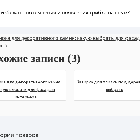
 избежать потемнения и появления грибка на швах?
ирка для декоративного камня: какую выбрать для фасад
и →
хожие записи (3)
рка для декоративного камня:
Затирка для плитки под дерев
акую выбрать для фасада и
выбрать
интерьера
гории товаров