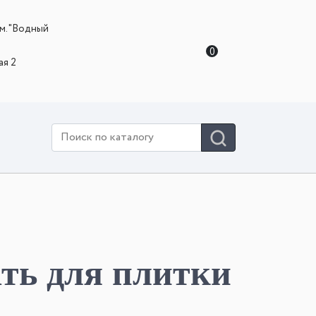
 м. "Водный
0
ая 2
ть для плитки