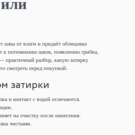
 или
ет швы от влаги и придаёт облицовке
т к потемнению швов, появлению грибка,
 — практичный разбор, какую затирку
то смотреть перед покупкой.
ом затирки
ка и контакт с водой отличаются.
ации.
лияет на очистку после нанесения.
 швы чистыми.