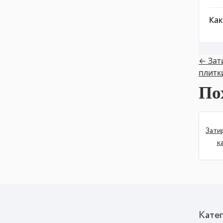
Как
← Зат
плитк
По
Зати
к
Кате