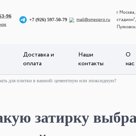
г. Москва,
63-96
mail@smesipro.ru
стадион",
+7 (926) 597-50-79
нок
Пулковск
Доставка и
Наши
О
оплата
контакты
нас
ать для плитки в ванной: цементную или эпоксидную?
акую затирку выбра