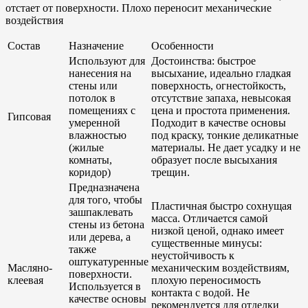
отстает от поверхности. Плохо переносит механические
воздействия
Состав
Назначение
Особенности
Используют для
Достоинства: быстрое
нанесения на
высыхание, идеально гладкая
стены или
поверхность, огнестойкость,
потолок в
отсутствие запаха, невысокая
помещениях с
цена и простота применения.
Гипсовая
умеренной
Подходит в качестве основы
влажностью
под краску, тонкие деликатные
(жилые
материалы. Не дает усадку и не
комнаты,
образует после высыхания
коридор)
трещин.
Предназначена
для того, чтобы
Пластичная быстро сохнущая
зашпаклевать
масса. Отличается самой
стены из бетона
низкой ценой, однако имеет
или дерева, а
существенные минусы:
также
неустойчивость к
оштукатуренные
Масляно-
механическим воздействиям,
поверхности.
клеевая
плохую переносимость
Используется в
контакта с водой. Не
качестве основы
рекомендуется для отделки