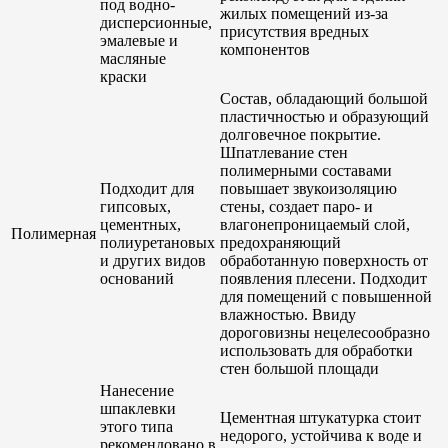
под водно-
жилых помещений из-за
дисперсионные,
присутствия вредных
эмалевые и
компонентов
масляные
краски
Состав, обладающий большой
пластичностью и образующий
долговечное покрытие.
Шпатлевание стен
полимерными составами
Подходит для
повышает звукоизоляцию
гипсовых,
стены, создает паро- и
цементных,
влагонепроницаемый слой,
Полимерная
полиуретановых
предохраняющий
и других видов
обработанную поверхность от
оснований
появления плесени. Подходит
для помещений с повышенной
влажностью. Ввиду
дороговизны нецелесообразно
использовать для обработки
стен большой площади
Нанесение
шпаклевки
Цементная штукатурка стоит
этого типа
недорого, устойчива к воде и
рекомендовано в