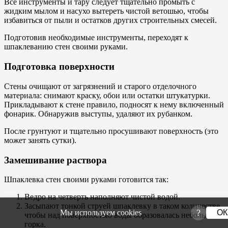
Все инструменты и тару следует тщательно промыть с
жидким мылом и насухо вытереть чистой ветошью, чтобы
избавиться от пыли и остатков других строительных смесей.
Подготовив необходимые инструменты, переходят к
шпаклеванию стен своими руками.
Подготовка поверхности
Стены очищают от загрязнений и старого отделочного
материала: снимают краску, обои или остатки штукатурки.
Прикладывают к стене правило, подносят к нему включенный
фонарик. Обнаружив выступы, удаляют их рубанком.
После грунтуют и тщательно просушивают поверхность (это
может занять сутки).
Замешивание раствора
Шпаклевка стен своими руками готовится так:
Ведро на четверть наполняют чистой водой.
Засыпают тонкой струей шпаклевку в таком количестве,
?
Мы используем cookies
ОК
чтобы над поверхностью воды образовалась небольшая
горка.