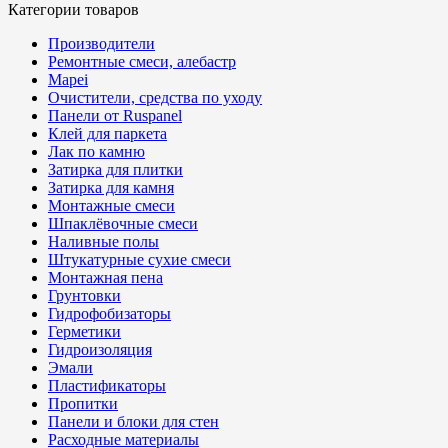
Категории товаров
Производители
Ремонтные смеси, алебастр
Mapei
Очистители, средства по уходу
Панели от Ruspanel
Клей для паркета
Лак по камню
Затирка для плитки
Затирка для камня
Монтажные смеси
Шпаклёвочные смеси
Наливные полы
Штукатурные сухие смеси
Монтажная пена
Грунтовки
Гидрофобизаторы
Герметики
Гидроизоляция
Эмали
Пластификаторы
Пропитки
Панели и блоки для стен
Расходные материалы