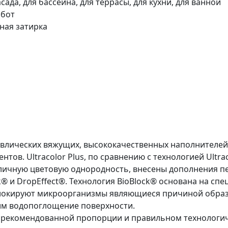
сада, для бассейна, для террасы, для кухни, для ванной
абот
ная затирка
равлических вяжущих, высококачественных наполнителей
тов. Ultracolor Plus, по сравнению с технологией Ultr
личную цветовую однородность, внесены дополнения пе
® и DropEffect®. Технология BioBlock® основана на сп
локируют микроорганизмы являющиеся причиной образо
им водопоглощение поверхности.
й в рекомендованной пропорции и правильном технолог