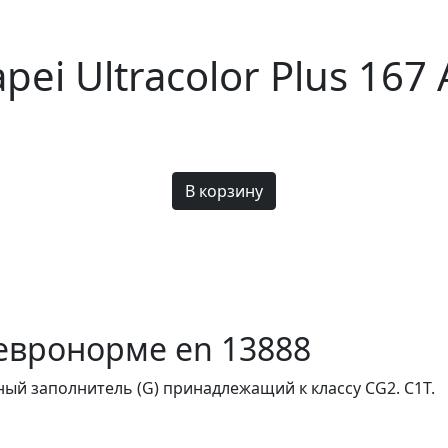
ei Ultracolor Plus 167
евронорме en 13888
вный заполнитель (G) принадлежащий к классу СG2. С1T.