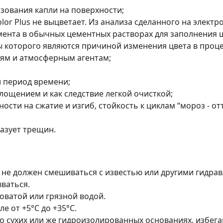
зования капли на поверхности;
olor Plus не выцветает. Из анализа сделанного на элект
ента в обычных цементных растворах для заполнения шв
лы которого являются причиной изменения цвета в проце
иям и атмосферным агентам;
й период времени;
лощением и как следствие легкой очисткой;
ти на сжатие и изгиб, стойкость к циклам “мороз - от
разует трещин.
 и не должен смешиваться с известью или другими гидр
ываться.
новатой или грязной водой.
 от +5°С до +35°С.
 сухих или же гидроизолированных основаниях, избега