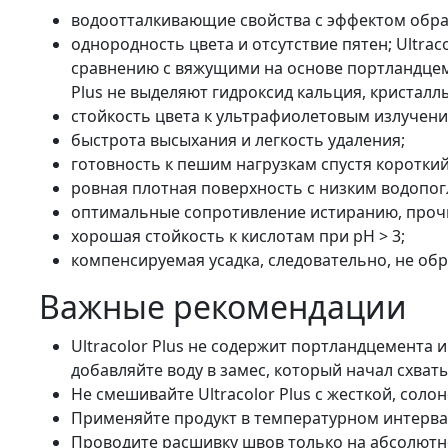
водоотталкивающие свойства с эффектом обра
однородность цвета и отсутствие пятен; Ultrac
сравнению с вяжущими на основе портландцем
Plus не выделяют гидроксид кальция, кристал
стойкость цвета к ультрафиолетовым излучен
быстрота высыхания и легкость удаления;
готовность к пешим нагрузкам спустя коротки
ровная плотная поверхность с низким водопог
оптимальные сопротивление истиранию, прочнос
хорошая стойкость к кислотам при рН > 3;
компенсируемая усадка, следовательно, не об
Важные рекомендации
Ultracolor Plus не содержит портландцемента
добавляйте воду в замес, который начал схват
Не смешивайте Ultracolor Plus с жесткой, соло
Применяйте продукт в температурном интервале
Проводите расшивку швов только на абсолютно