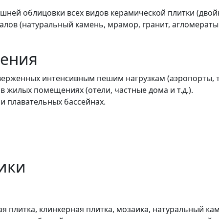
ешней облицовки всех видов керамической плитки (двой
лов (натуральный камень, мрамор, гранит, агломераты 
нения
верженных интенсивным пешим нагрузкам (аэропорты, то
в жилых помещениях (отели, частные дома и т.д.).
 и плавательных бассейнах.
ики
я плитка, клинкерная плитка, мозаика, натуральный ка