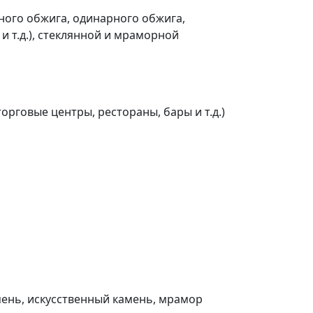
ного обжига, одинарного обжига,
и т.д.), стеклянной и мраморной
рговые центры, рестораны, бары и т.д.)
мень, искусственный камень, мрамор