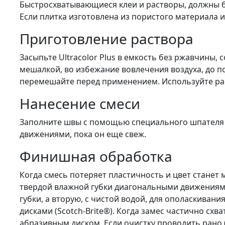
Быстросхватывающиеся клеи и растворы, должны б
Если плитка изготовлена из пористого материала 
Приготовление раствора
Засыпьте Ultracolor Plus в емкость без ржавчины
мешалкой, во избежание вовлечения воздуха, до п
перемешайте перед применением. Используйте раст
Нанесение смеси
Заполните швы с помощью специального шпателя 
движениями, пока он еще свеж.
Финишная обработка
Когда смесь потеряет пластичность и цвет станет 
твердой влажной губки диагональными движениями.
губки, а вторую, с чистой водой, для ополаскив
дисками (Scotch-Brite®). Когда замес частично схв
абразивным диском. Если очистку проводить рано 