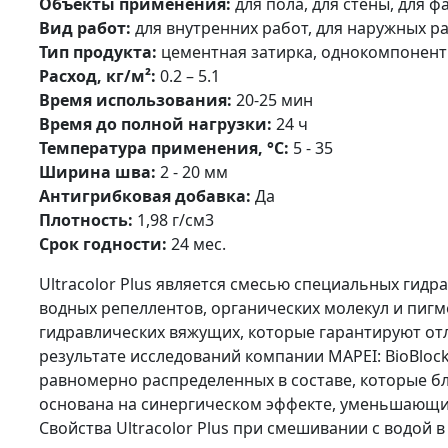
Объекты применения:
для пола, для стены, для фа
Вид работ:
для внутренних работ, для наружных р
Тип продукта:
цементная затирка, однокомпонент
Расход, кг/м²:
0.2 – 5.1
Время использования:
20-25 мин
Время до полной нагрузки:
24 ч
Температура применения, °С:
5 - 35
Ширина шва:
2 - 20 мм
Антигрибковая добавка:
Да
Плотность:
1,98 г/см3
Срок годности:
24 мес.
Ultracolor Plus является смесью специальных гид
водных репеллентов, органических молекул и пигмен
гидравлических вяжущих, которые гарантируют от
результате исследований компании MAPEI: BioBlock
равномерно распределенных в составе, которые б
основана на синергическом эффекте, уменьшающ
Свойства Ultracolor Plus при смешивании с водо