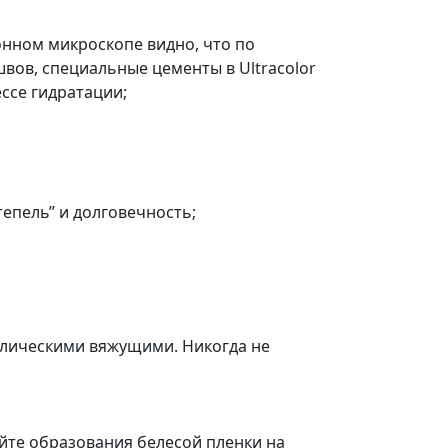
ронном микроскопе видно, что по
ов, специальные цементы в Ultracolor
ссе гидратации;
тепель” и долговечность;
авлическими вяжущими. Никогда не
йте образования белесой пленки на