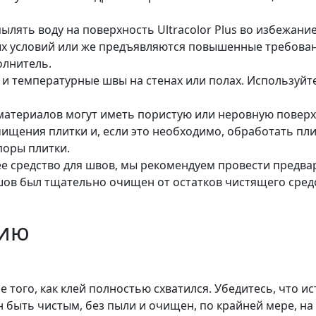
лять воду на поверхность Ultracolor Plus во избежани
ых условий или же предъявляются повышенные требован
олнитель.
 и температурные швы на стенах или полах. Используйт
атериалов могут иметь пористую или неровную поверхн
чищения плитки и, если это необходимо, обработать пл
оры плитки.
 средство для швов, мы рекомендуем провести предвар
шов был тщательно очищен от остатков чистящего средс
нию
того, как клей полностью схватился. Убедитесь, что и
 быть чистым, без пыли и очищен, по крайней мере, на