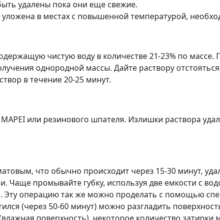
ыть удалены пока они еще свежие.
и уложена в местах с повышенной температурой, необх
, содержащую чистую воду в количестве 21-23% по массе
олучения однородной массы. Дайте раствору отстояться
вор в течение 20-25 минут.
MAPEI или резинового шпателя. Излишки раствора уда
матовым, что обычно происходит через 15-30 минут, уда
 Чаще промывайте губку, используя две емкости с водо
ания. Эту операцию так же можно проделать с помощью
атился (через 50-60 минут) можно разгладить поверхност
(влажная поверхность), некоторое количество затирки м