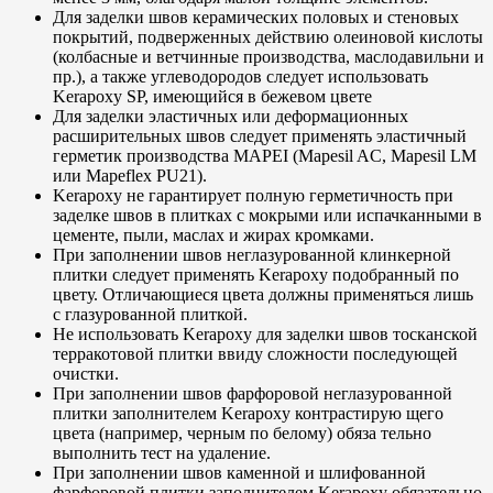
Для заделки швов керамических половых и стеновых
покрытий, подверженных действию олеиновой кислоты
(колбасные и ветчинные производства, маслодавильни и
пр.), а также углеводородов следует использовать
Kerapoxy SP, имеющийся в бежевом цвете
Для заделки эластичных или деформационных
расширительных швов следует применять эластичный
герметик производства MAPEI (Mapesil AC, Mapesil LM
или Mapeflex PU21).
Kerapoxy не гарантирует полную герметичность при
заделке швов в плитках с мокрыми или испачканными в
цементе, пыли, маслах и жирах кромками.
При заполнении швов неглазурованной клинкерной
плитки следует применять Kerapoxy подобранный по
цвету. Отличающиеся цвета должны применяться лишь
с глазурованной плиткой.
Не использовать Kerapoxy для заделки швов тосканской
терракотовой плитки ввиду сложности последующей
очистки.
При заполнении швов фарфоровой неглазурованной
плитки заполнителем Kerapoxy контрастирую щего
цвета (например, черным по белому) обяза тельно
выполнить тест на удаление.
При заполнении швов каменной и шлифованной
фарфоровой плитки заполнителем Kerapoxy обязательно