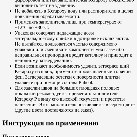
выполнить тест на удаление.
Не добавлять в Kerapoxy воду или растворители в целях
повышения обрабатываемости.
Применять заполнитель лишь при температурах от
+12°С до +30°С.
Упаковки содержат надлежащие дозы
материала,поэтому ошибки в дозировке исключаются.
Не пытайтесь пользоваться частью содержимого
упаковки или смешивать компоненты «на глаз» ибо
неправильная пропорция вредит катализу и приводит к
неполному затвердеванию.
Если возникает необходимость удалить затвердев ший
Kerapoxy из швов, примените промышленный горячий
фен. Затвердевшие остатки с поверхности плитки
удаляйте при помощи состава Pulicol.
Для заделки швов на больших площадях половых
покрытий рекомендуется применять заполнитель
Кеrароху Р ввиду его высокой текучести и простоты
нанесения. Этот заполнитель поставляется в сером цвете
(другие цвета поставляются на заказ).
Инструкция по применению
Подготовка швов