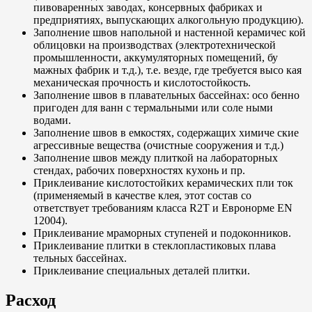
пивоваренных заводах, консервных фабриках и
предприятиях, выпускающих алкогольную продукцию).
Заполнение швов напольной и настенной керамичес кой
облицовки на производствах (электротехнической
промышленности, аккумуляторных помещений, бу
мажных фабрик и т.д.), т.е. везде, где требуется высо кая
механическая прочность и кислотостойкость.
Заполнение швов в плавательных бассейнах: осо бенно
пригоден для ванн с термальными или соле ными
водами.
Заполнение швов в емкостях, содержащих химиче ские
агрессивные вещества (очистные сооружения и т.д.)
Заполнение швов между плиткой на лабораторных
стендах, рабочих поверхностях кухонь и пр.
Приклеивание кислотостойких керамических пли ток
(применяемый в качестве клея, этот состав со
ответствует требованиям класса R2T и Евронорме EN
12004).
Приклеивание мраморных ступеней и подоконников.
Приклеивание плитки в стеклопластиковых плава
тельных бассейнах.
Приклеивание специальных деталей плитки.
Расход