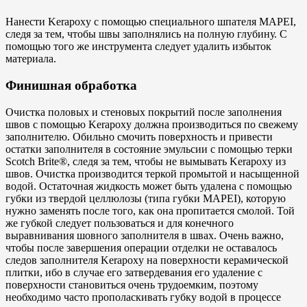
Нанести Kerapoxy с помощью специального шпателя MAPEI,
следя за тем, чтобы швы заполнялись на полную глубину. С
помощью того же инструмента следует удалить избыток
материала.
Финишная обработка
Очистка половых и стеновых покрытий после заполнения
швов с помощью Kerapoxy должна производиться по свежему
заполнителю. Обильно смочить поверхность и привести
остатки заполнителя в состояние эмульсии с помощью терки
Scotch Brite®, следя за тем, чтобы не вымывать Kerapoxy из
швов. Очистка производится теркой промытой и насыщенной
водой. Остаточная жидкость может быть удалена с помощью
губки из твердой целлюлозы (типа губки MAPEI), которую
нужно заменять после того, как она пропитается смолой. Той
же губкой следует пользоваться и для конечного
выравнивания шовного заполнителя в швах. Очень важно,
чтобы после завершения операции отделки не оставалось
следов заполнителя Kerapoxy на поверхности керамической
плитки, ибо в случае его затвердевания его удаление с
поверхности становиться очень трудоемким, поэтому
необходимо часто прополаскивать губку водой в процессе