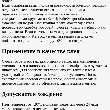
очистки.
Если обрабатываемая половая поверхность большой площади,
отделка может осуществляться с использованием
однодисковой вращающей машины, снабженной
специальными кругами из Scotch Brite® при обильном
смачивании водой. Избыточная влага может удаляться
посредством скребка, который помогает удалять избыточную
влагу с пола. Если от момента укладки прошло слишком
много времени и Kerapoxy начал затвердевать следует
добавить в промывочную воду 10% ного спирта.
Применение в качестве клея
Смесь готовиться так, как описано выше: два компонента
смешиваются и наносятся на основание выбранным зубчатым
шпателем. Для обеспечения хорошего контакта с клеем
укладывайте облицовочный материал с усилием. После
схватывания клеевой слой Kerapoxy обеспечивает очень
прочное сцепление, устойчивое к химическим агентам.
Допускается хождение
При температуре +20°С половые покрытия через 24 часа
могут подвергаться пешим нагрузкам.