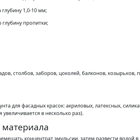
глубину 1,0-10 мм;
ю глубину пропитки;
ов, столбов, заборов, цоколей, балконов, козырьков, п
нта для фасадных красок: акриловых, латексных, силик
 увеличивается в несколько раз).
 материала
мешать концентрат эмульсии, затем развести водой в с