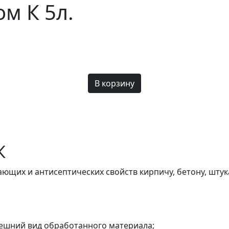
м К 5л.
К
ющих и антисептических свойств кирпичу, бетону, штука
нешний вид обработанного материала;