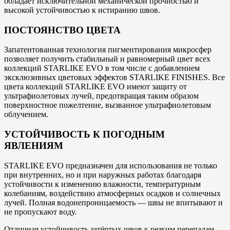
обладает исключительной механической прочностью и
высокой устойчивостью к истиранию швов.
ПОСТОЯНСТВО ЦВЕТА
Запатентованная технология пигментирования микросфер
позволяет получить стабильный и равномерный цвет всех
коллекций STARLIKE EVO в том числе с добавлением
эксклюзивных цветовых эффектов STARLIKE FINISHES. Все
цвета коллекций STARLIKE EVO имеют защиту от
ультрафиолетовых лучей, предотвращая таким образом
поверхностное пожелтение, вызванное ультрафиолетовым
облучением.
УСТОЙЧИВОСТЬ К ПОГОДНЫМ
ЯВЛЕНИЯМ
STARLIKE EVO предназначен для использования не только
при внутренних, но и при наружных работах благодаря
устойчивости к изменению влажности, температурным
колебаниям, воздействию атмосферных осадков и солнечных
лучей. Полная водонепроницаемость — швы не впитывают и
не пропускают воду.
Отличная устойчивость затёртых швов к резким перепадам