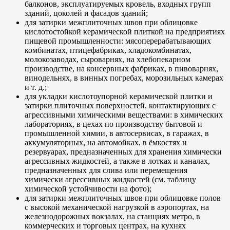
балконов, эксплуатируемых кровель, входных групп
зданий, цоколей и фасадов зданий;
для затирки межплиточных швов при облицовке
кислотостойкой керамической плиткой на предприятиях
пищевой промышленности: мясоперерабатывающих
комбинатах, птицефабриках, хладокомбинатах,
молокозаводах, сыроварнях, на хлебопекарном
производстве, на консервных фабриках, в пивоварнях,
винодельнях, в винных погребах, морозильных камерах
и т. д.;
для укладки кислотоупорной керамической плитки и
затирки плиточных поверхностей, контактирующих с
агрессивными химическими веществами: в химических
лабораториях, в цехах по производству бытовой и
промышленной химии, в автосервисах, в гаражах, в
аккумуляторных, на автомойках, в ёмкостях и
резервуарах, предназначенных для хранения химически
агрессивных жидкостей, а также в лотках и каналах,
предназначенных для слива или перемещения
химически агрессивных жидкостей (см. таблицу
химической устойчивости на фото);
для затирки межплиточных швов при облицовке полов
с высокой механической нагрузкой в аэропортах, на
железнодорожных вокзалах, на станциях метро, в
коммерческих и торговых центрах, на кухнях