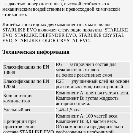
гладкостью поверхности шва, высокой стойкостью к
механическим воздействиям и превосходной химической
стойкостью.
Линейка эпоксидных двухкомпонентных материалов
STARLIKE EVO включает следующие продукты: STARLIKE
EVO, STARLIKE DEFENDER EVO, STARLIKE CRYSTAL
EVO, STARLIKE COLOR CRYSTAL EVO.
Техническая информация
RG — затирочный состав для
Классификация по EN
межплиточных швов
13888
на основе реактивных смол
Классификация по EN
R2T — улучшенный клей на основе
12004
реактивных смол, тиксотропный
Компонент А: цветная густая паста.
Консистенция
Компонент В: густая жидкость
компонентов
янтарного цвета.
Удельный вес
1,45–1,5 кг/л
Компонент А: 100 частей веса.
Пропорции при
Компонент В: 8,1 частей веса.
приготовлении
Оба компонента предварительно
состава STARLIKE EVO
расфасованы в необходимой