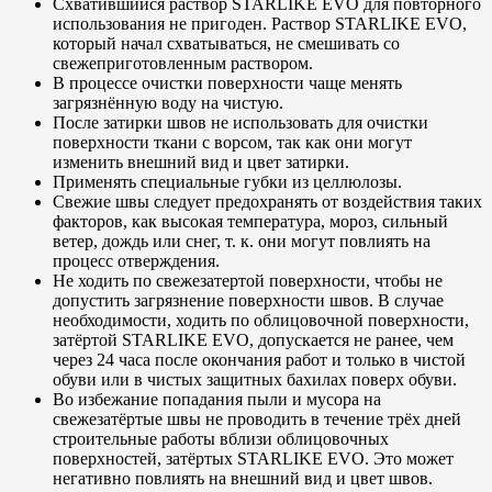
Схватившийся раствор STARLIKE EVO для повторного
использования не пригоден. Раствор STARLIKE EVO,
который начал схватываться, не смешивать со
свежеприготовленным раствором.
В процессе очистки поверхности чаще менять
загрязнённую воду на чистую.
После затирки швов не использовать для очистки
поверхности ткани с ворсом, так как они могут
изменить внешний вид и цвет затирки.
Применять специальные губки из целлюлозы.
Свежие швы следует предохранять от воздействия таких
факторов, как высокая температура, мороз, сильный
ветер, дождь или снег, т. к. они могут повлиять на
процесс отверждения.
Не ходить по свежезатертой поверхности, чтобы не
допустить загрязнение поверхности швов. В случае
необходимости, ходить по облицовочной поверхности,
затёртой STARLIKE EVO, допускается не ранее, чем
через 24 часа после окончания работ и только в чистой
обуви или в чистых защитных бахилах поверх обуви.
Во избежание попадания пыли и мусора на
свежезатёртые швы не проводить в течение трёх дней
строительные работы вблизи облицовочных
поверхностей, затёртых STARLIKE EVO. Это может
негативно повлиять на внешний вид и цвет швов.