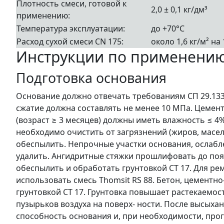
Плотность смеси, готовой к
2,0 ± 0,1 кг/дм³
применению:
Температура эксплуатации:
до +70°C
Расход сухой смеси CN 175:
около 1,6 кг/м² н
Инструкции по применени
Подготовка основания
Основание должно отвечать требованиям СП 29.1333
сжатие должна составлять не менее 10 МПа. Цементн
(возраст ≥ 3 месяцев) должны иметь влажность ≤ 
необходимо очистить от загрязнений (жиров, масел, 
обеспылить. Непрочные участки основания, ослаб
удалить. Ангидритные стяжки прошлифовать до поя
обеспылить и обработать грунтовкой CT 17. Для р
использовать смесь Thomsit RS 88. Бетон, цементн
грунтовкой CT 17. Грунтовка повышает растекаемос
пузырьков воздуха на поверх- ности. После высых
способность основания и, при необходимости, прог