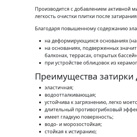
Производится с добавлением активной мин
легкость очистки плитки после затирания
Благодаря повышенному содержанию эласт
на деформирующихся основаниях (нап
на основаниях, подверженных значи
балконах, террасах, открытых бассейнах
при устройстве облицовок из керамог
Преимущества затирки дл
эластичная;
водоотталкивающая;
устойчива к загрязнению, легко моетс
длительный противогрибковый эффект 
имеет гладкую поверхность;
водо- и морозостойкая;
стойкая к истиранию;