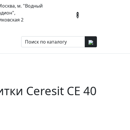
 Москва, м. "Водный
адион",
0
лковская 2
тки Ceresit СЕ 40