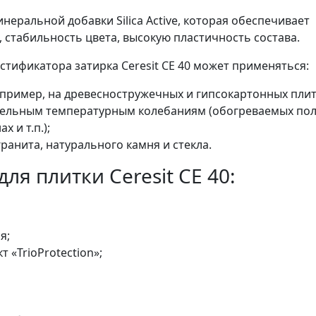
еральной добавки Silica Active, которая обеспечивает
, стабильность цвета, высокую пластичность состава.
ификатора затирка Ceresit CE 40 может применяться:
ример, на древесностружечных и гипсокартонных плит
тельным температурным колебаниям (обогреваемых пол
 и т.п.);
ранита, натурального камня и стекла.
я плитки Ceresit CE 40:
я;
«TrioProtection»;